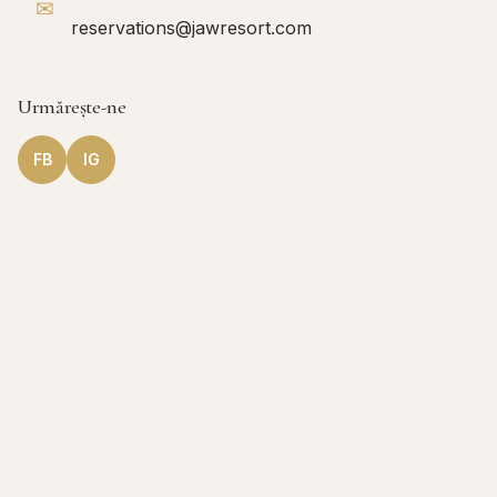
✉
reservations@jawresort.com
Urmărește-ne
FB
IG