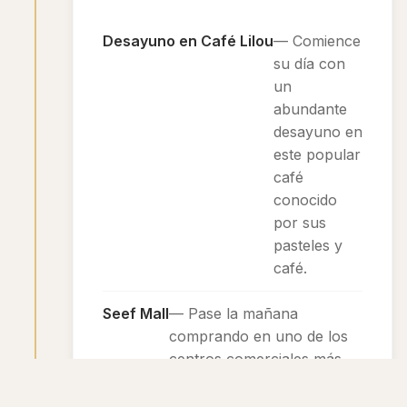
Desayuno en Café Lilou
— Comience
su día con
un
abundante
desayuno en
este popular
café
conocido
por sus
pasteles y
café.
Seef Mall
— Pase la mañana
comprando en uno de los
centros comerciales más
grandes de Baréin, que
cuenta con marcas