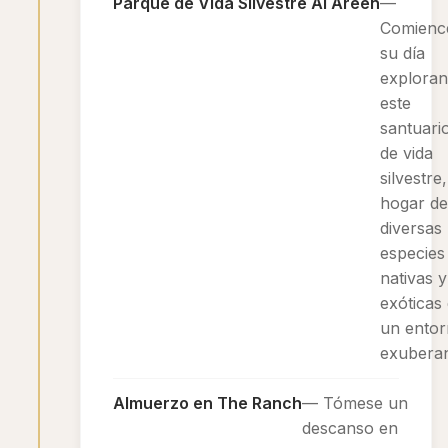
Parque de Vida Silvestre Al Areen
—
Comienc
su día
explora
este
santuari
de vida
silvestre,
hogar de
diversas
especies
nativas y
exóticas
un ento
exuberan
Almuerzo en The Ranch
— Tómese un
descanso en