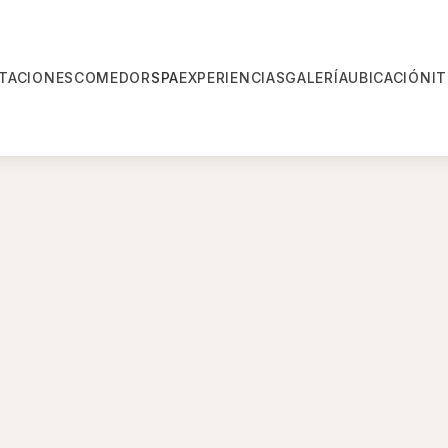
ITACIONES
COMEDOR
SPA
EXPERIENCIAS
GALERÍA
UBICACIÓN
I